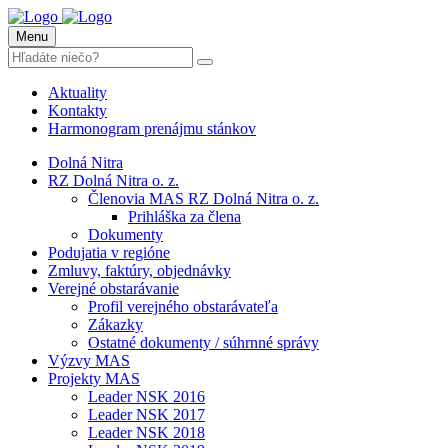
Menu
Aktuality
Kontakty
Harmonogram prenájmu stánkov
Dolná Nitra
RZ Dolná Nitra o. z.
Členovia MAS RZ Dolná Nitra o. z.
Prihláška za člena
Dokumenty
Podujatia v regióne
Zmluvy, faktúry, objednávky
Verejné obstarávanie
Profil verejného obstarávateľa
Zákazky
Ostatné dokumenty / súhrnné správy
Výzvy MAS
Projekty MAS
Leader NSK 2016
Leader NSK 2017
Leader NSK 2018