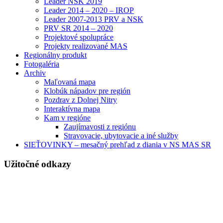
Leader NSK 2019
Leader 2014 – 2020 – IROP
Leader 2007-2013 PRV a NSK
PRV SR 2014 – 2020
Projektové spolupráce
Projekty realizované MAS
Regionálny produkt
Fotogaléria
Archiv
Maľovaná mapa
Klobúk nápadov pre región
Pozdrav z Dolnej Nitry
Interaktívna mapa
Kam v regióne
Zaujímavosti z regiónu
Stravovacie, ubytovacie a iné služby
SIEŤOVINKY – mesačný prehľad z diania v NS MAS SR
Užitočné odkazy