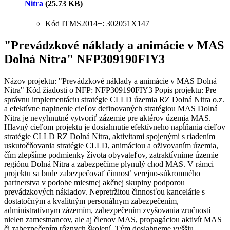
Nitra
(25.73 KB)
Kód ITMS2014+: 302051X147
"Prevádzkové náklady a animácie v MAS
Dolná Nitra" NFP309190FIY3
Názov projektu: "Prevádzkové náklady a animácie v MAS Dolná
Nitra" Kód žiadosti o NFP: NFP309190FIY3 Popis projektu: Pre
správnu implementáciu stratégie CLLD územia RZ Dolná Nitra o.z.
a efektívne naplnenie cieľov definovaných stratégiou MAS Dolná
Nitra je nevyhnutné vytvoriť zázemie pre aktérov územia MAS.
Hlavný cieľom projektu je dosiahnutie efektívneho napĺňania cieľov
stratégie CLLD RZ Dolná Nitra, aktivitami spojenými s riadením
uskutočňovania stratégie CLLD, animáciou a oživovaním územia,
čím zlepšíme podmienky života obyvateľov, zatraktívnime územie
regiónu Dolná Nitra a zabezpečíme plynulý chod MAS. V rámci
projektu sa bude zabezpečovať činnosť verejno-súkromného
partnerstva v podobe miestnej akčnej skupiny podporou
prevádzkových nákladov. Nepretržitou činnosťou kancelárie s
dostatočným a kvalitným personálnym zabezpečením,
administratívnym zázemím, zabezpečením zvyšovania zručností
nielen zamestnancov, ale aj členov MAS, propagáciou aktivít MAS
či zabezpečením rôznych školení. Tým dosiahneme vyššiu