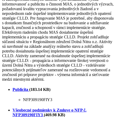
informovanosť a publicitu o činnosti MAS, o jednotlivých výzvach,
požadovanú kvalitu vypracovania jednotlivých žiadostí a v
neposlednom rade úspešné implementovanie jednotlivých opatrení
stratégie CLLD. Pre fungovanie MAS je potrebné, aby disponovala
s dostatkom finančných prostriedkov na budovanie a udržiavanie
kapacít, zručností a schopností v rámci implementácie stratégie.
Efektívnym riadením chodu MAS dosiahneme úspešnú
implementáciu a propagáciu stratégie CLLD. Projekt zohľadňuje
súčasnú situáciu v Regionálnom združení Dolná Nitra o.z. Aktivity
sú navrhnuté na základe analýzy reálneho stavu a zohľadňujú
potrebu dosiahnutia úspešnej implementácie opatrení stratégie
CLLD. Aktivity zamerané na dosiahnutie úspešnej implementácie
stratégie CLLD: - propagácia a informovanie širokej verejnosti o
území Dolná Nitra a výsledkoch stratégie CLLD - vzdelávanie
potenciálnych prijímateľov zamerané na rozširovanie vedomostí a
zručností pri príprave projektov - výmena informácií a sieťovanie
medzi miestnymi aktérmi.
Publicita
(183.14 KB)
NFP309190FIY3
Všeobecné podmienky k Zmluve o NFP č.
NFP309190FIY3
(469.98 KB)