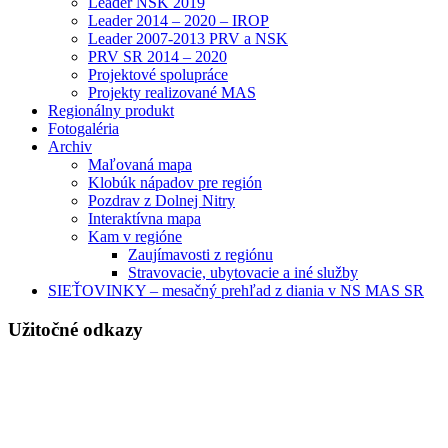
Leader NSK 2019
Leader 2014 – 2020 – IROP
Leader 2007-2013 PRV a NSK
PRV SR 2014 – 2020
Projektové spolupráce
Projekty realizované MAS
Regionálny produkt
Fotogaléria
Archiv
Maľovaná mapa
Klobúk nápadov pre región
Pozdrav z Dolnej Nitry
Interaktívna mapa
Kam v regióne
Zaujímavosti z regiónu
Stravovacie, ubytovacie a iné služby
SIEŤOVINKY – mesačný prehľad z diania v NS MAS SR
Užitočné odkazy