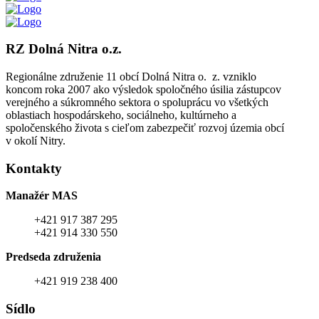
RZ Dolná Nitra o.z.
Regionálne združenie 11 obcí Dolná Nitra o. z. vzniklo
koncom roka 2007 ako výsledok spoločného úsilia zástupcov
verejného a súkromného sektora o spoluprácu vo všetkých
oblastiach hospodárskeho, sociálneho, kultúrneho a
spoločenského života s cieľom zabezpečiť rozvoj územia obcí
v okolí Nitry.
Kontakty
Manažér MAS
+421 917 387 295
+421 914 330 550
Predseda združenia
+421 919 238 400
Sídlo