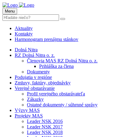
Menu
Aktuality
Kontakty
Harmonogram prenájmu stánkov
Dolná Nitra
RZ Dolná Nitra o. z.
Členovia MAS RZ Dolná Nitra o. z.
Prihláška za člena
Dokumenty
Podujatia v regióne
Zmluvy, faktúry, objednávky
Verejné obstarávanie
Profil verejného obstarávateľa
Zákazky
Ostatné dokumenty / súhrnné správy
Výzvy MAS
Projekty MAS
Leader NSK 2016
Leader NSK 2017
Leader NSK 2018