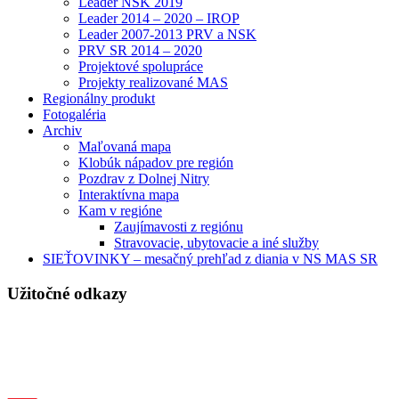
Leader NSK 2019
Leader 2014 – 2020 – IROP
Leader 2007-2013 PRV a NSK
PRV SR 2014 – 2020
Projektové spolupráce
Projekty realizované MAS
Regionálny produkt
Fotogaléria
Archiv
Maľovaná mapa
Klobúk nápadov pre región
Pozdrav z Dolnej Nitry
Interaktívna mapa
Kam v regióne
Zaujímavosti z regiónu
Stravovacie, ubytovacie a iné služby
SIEŤOVINKY – mesačný prehľad z diania v NS MAS SR
Užitočné odkazy