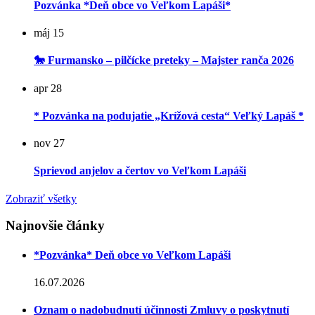
Pozvánka *Deň obce vo Veľkom Lapáši*
máj
15
🐎 Furmansko – pilčícke preteky – Majster ranča 2026
apr
28
* Pozvánka na podujatie „Krížová cesta“ Veľký Lapáš *
nov
27
Sprievod anjelov a čertov vo Veľkom Lapáši
Zobraziť všetky
Najnovšie články
*Pozvánka* Deň obce vo Veľkom Lapáši
16.07.2026
Oznam o nadobudnutí účinnosti Zmluvy o poskytnutí