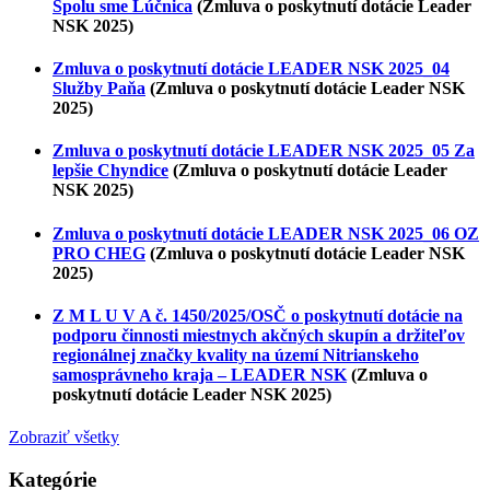
Spolu sme Lúčnica
(Zmluva o poskytnutí dotácie Leader
NSK 2025)
Zmluva o poskytnutí dotácie LEADER NSK 2025_04
Služby Paňa
(Zmluva o poskytnutí dotácie Leader NSK
2025)
Zmluva o poskytnutí dotácie LEADER NSK 2025_05 Za
lepšie Chyndice
(Zmluva o poskytnutí dotácie Leader
NSK 2025)
Zmluva o poskytnutí dotácie LEADER NSK 2025_06 OZ
PRO CHEG
(Zmluva o poskytnutí dotácie Leader NSK
2025)
Z M L U V A č. 1450/2025/OSČ o poskytnutí dotácie na
podporu činnosti miestnych akčných skupín a držiteľov
regionálnej značky kvality na území Nitrianskeho
samosprávneho kraja – LEADER NSK
(Zmluva o
poskytnutí dotácie Leader NSK 2025)
Zobraziť všetky
Kategórie