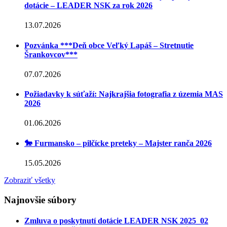
dotácie – LEADER NSK za rok 2026
13.07.2026
Pozvánka ***Deň obce Veľký Lapáš – Stretnutie
Šrankovcov***
07.07.2026
Požiadavky k súťaží: Najkrajšia fotografia z územia MAS
2026
01.06.2026
🐎 Furmansko – pilčícke preteky – Majster ranča 2026
15.05.2026
Zobraziť všetky
Najnovšie súbory
Zmluva o poskytnutí dotácie LEADER NSK 2025_02