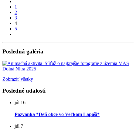
1
2
3
4
5
Posledná galéria
Zobraziť všetky
Posledné udalosti
júl
16
Pozvánka *Deň obce vo Veľkom Lapáši*
júl
7