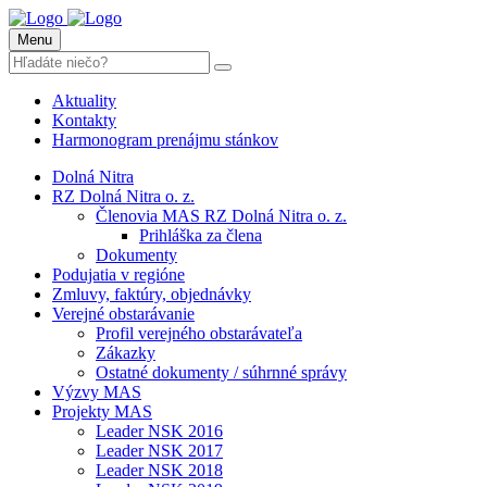
Menu
Aktuality
Kontakty
Harmonogram prenájmu stánkov
Dolná Nitra
RZ Dolná Nitra o. z.
Členovia MAS RZ Dolná Nitra o. z.
Prihláška za člena
Dokumenty
Podujatia v regióne
Zmluvy, faktúry, objednávky
Verejné obstarávanie
Profil verejného obstarávateľa
Zákazky
Ostatné dokumenty / súhrnné správy
Výzvy MAS
Projekty MAS
Leader NSK 2016
Leader NSK 2017
Leader NSK 2018