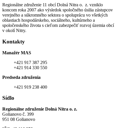
Regionálne združenie 11 obcí Dolná Nitra o. z. vzniklo
koncom roka 2007 ako výsledok spoločného úsilia zástupcov
verejného a súkromného sektora o spoluprácu vo všetkých
oblastiach hospodárskeho, sociálneho, kultúrneho a
spoločenského života s cieľom zabezpečiť rozvoj územia obcí
v okolí Nitry.
Kontakty
Manažér MAS
+421 917 387 295
+421 914 330 550
Predseda združenia
+421 919 238 400
Sídlo
Regionálne združenie Dolná Nitra o. z.
Golianovo č. 399
951 08 Golianovo