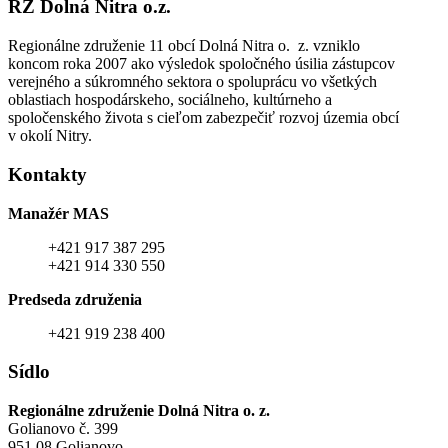
RZ Dolná Nitra o.z.
Regionálne združenie 11 obcí Dolná Nitra o. z. vzniklo
koncom roka 2007 ako výsledok spoločného úsilia zástupcov
verejného a súkromného sektora o spoluprácu vo všetkých
oblastiach hospodárskeho, sociálneho, kultúrneho a
spoločenského života s cieľom zabezpečiť rozvoj územia obcí
v okolí Nitry.
Kontakty
Manažér MAS
+421 917 387 295
+421 914 330 550
Predseda združenia
+421 919 238 400
Sídlo
Regionálne združenie Dolná Nitra o. z.
Golianovo č. 399
951 08 Golianovo