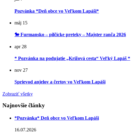
Pozvánka *Deň obce vo Veľkom Lapáši*
máj
15
🐎 Furmansko – pilčícke preteky – Majster ranča 2026
apr
28
* Pozvánka na podujatie „Krížová cesta“ Veľký Lapáš *
nov
27
Sprievod anjelov a čertov vo Veľkom Lapáši
Zobraziť všetky
Najnovšie články
*Pozvánka* Deň obce vo Veľkom Lapáši
16.07.2026