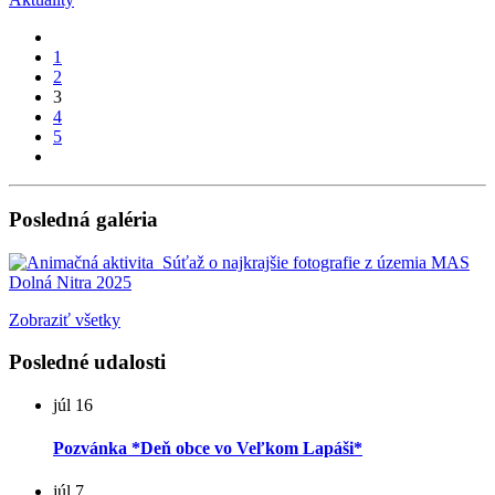
1
2
3
4
5
Posledná galéria
Zobraziť všetky
Posledné udalosti
júl
16
Pozvánka *Deň obce vo Veľkom Lapáši*
júl
7