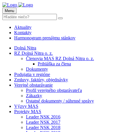
Menu
Aktuality
Kontakty
Harmonogram prenájmu stánkov
Dolná Nitra
RZ Dolná Nitra o. z.
Členovia MAS RZ Dolná Nitra o. z.
Prihláška za člena
Dokumenty
Podujatia v regióne
Zmluvy, faktúry, objednávky
Verejné obstarávanie
Profil verejného obstarávateľa
Zákazky
Ostatné dokumenty / súhrnné správy
Výzvy MAS
Projekty MAS
Leader NSK 2016
Leader NSK 2017
Leader NSK 2018