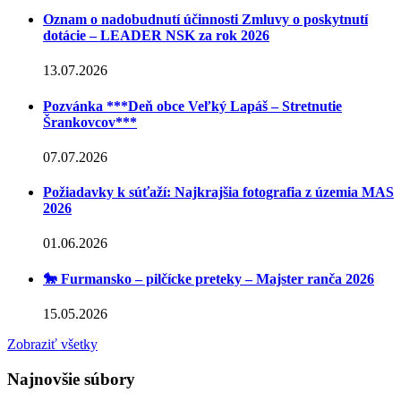
Oznam o nadobudnutí účinnosti Zmluvy o poskytnutí
dotácie – LEADER NSK za rok 2026
13.07.2026
Pozvánka ***Deň obce Veľký Lapáš – Stretnutie
Šrankovcov***
07.07.2026
Požiadavky k súťaží: Najkrajšia fotografia z územia MAS
2026
01.06.2026
🐎 Furmansko – pilčícke preteky – Majster ranča 2026
15.05.2026
Zobraziť všetky
Najnovšie súbory