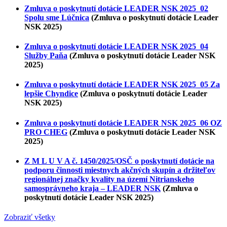
Zmluva o poskytnutí dotácie LEADER NSK 2025_02
Spolu sme Lúčnica
(Zmluva o poskytnutí dotácie Leader
NSK 2025)
Zmluva o poskytnutí dotácie LEADER NSK 2025_04
Služby Paňa
(Zmluva o poskytnutí dotácie Leader NSK
2025)
Zmluva o poskytnutí dotácie LEADER NSK 2025_05 Za
lepšie Chyndice
(Zmluva o poskytnutí dotácie Leader
NSK 2025)
Zmluva o poskytnutí dotácie LEADER NSK 2025_06 OZ
PRO CHEG
(Zmluva o poskytnutí dotácie Leader NSK
2025)
Z M L U V A č. 1450/2025/OSČ o poskytnutí dotácie na
podporu činnosti miestnych akčných skupín a držiteľov
regionálnej značky kvality na území Nitrianskeho
samosprávneho kraja – LEADER NSK
(Zmluva o
poskytnutí dotácie Leader NSK 2025)
Zobraziť všetky