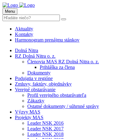
Menu
Aktuality
Kontakty
Harmonogram prenájmu stánkov
Dolná Nitra
RZ Dolná Nitra o. z.
Členovia MAS RZ Dolná Nitra o. z.
Prihláška za člena
Dokumenty
Podujatia v regióne
Zmluvy, faktúry, objednávky
Verejné obstarávanie
Profil verejného obstarávateľa
Zákazky
Ostatné dokumenty / súhrnné správy
Výzvy MAS
Projekty MAS
Leader NSK 2016
Leader NSK 2017
Leader NSK 2018