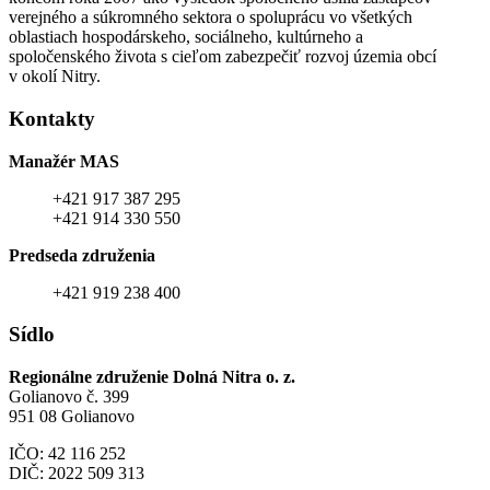
verejného a súkromného sektora o spoluprácu vo všetkých
oblastiach hospodárskeho, sociálneho, kultúrneho a
spoločenského života s cieľom zabezpečiť rozvoj územia obcí
v okolí Nitry.
Kontakty
Manažér MAS
+421 917 387 295
+421 914 330 550
Predseda združenia
+421 919 238 400
Sídlo
Regionálne združenie Dolná Nitra o. z.
Golianovo č. 399
951 08 Golianovo
IČO: 42 116 252
DIČ: 2022 509 313