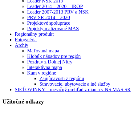
Leader NSK 2019
Leader 2014 – 2020 – IROP
Leader 2007-2013 PRV a NSK
PRV SR 2014 – 2020
Projektové spolupráce
Projekty realizované MAS
Regionálny produkt
Fotogaléria
Archiv
Maľovaná mapa
Klobúk nápadov pre región
Pozdrav z Dolnej Nitry
Interaktívna mapa
Kam v regióne
Zaujímavosti z regiónu
Stravovacie, ubytovacie a iné služby
SIEŤOVINKY – mesačný prehľad z diania v NS MAS SR
Užitočné odkazy