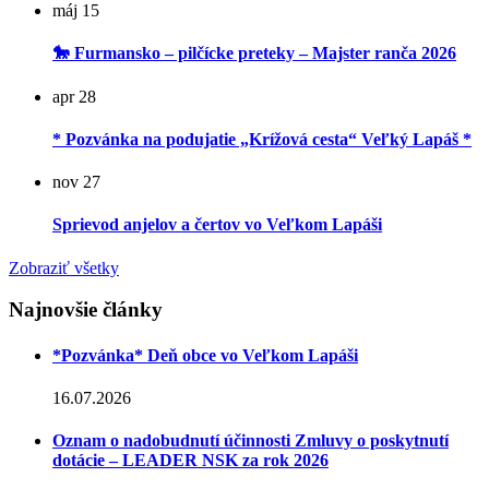
máj
15
🐎 Furmansko – pilčícke preteky – Majster ranča 2026
apr
28
* Pozvánka na podujatie „Krížová cesta“ Veľký Lapáš *
nov
27
Sprievod anjelov a čertov vo Veľkom Lapáši
Zobraziť všetky
Najnovšie články
*Pozvánka* Deň obce vo Veľkom Lapáši
16.07.2026
Oznam o nadobudnutí účinnosti Zmluvy o poskytnutí
dotácie – LEADER NSK za rok 2026