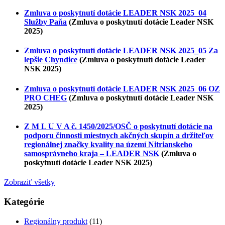
Zmluva o poskytnutí dotácie LEADER NSK 2025_04
Služby Paňa
(Zmluva o poskytnutí dotácie Leader NSK
2025)
Zmluva o poskytnutí dotácie LEADER NSK 2025_05 Za
lepšie Chyndice
(Zmluva o poskytnutí dotácie Leader
NSK 2025)
Zmluva o poskytnutí dotácie LEADER NSK 2025_06 OZ
PRO CHEG
(Zmluva o poskytnutí dotácie Leader NSK
2025)
Z M L U V A č. 1450/2025/OSČ o poskytnutí dotácie na
podporu činnosti miestnych akčných skupín a držiteľov
regionálnej značky kvality na území Nitrianskeho
samosprávneho kraja – LEADER NSK
(Zmluva o
poskytnutí dotácie Leader NSK 2025)
Zobraziť všetky
Kategórie
Regionálny produkt
(11)