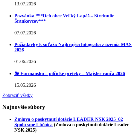
13.07.2026
Pozvánka ***Deň obce Veľký Lapáš – Stretnutie
Šrankovcov***
07.07.2026
Požiadavky k súťaží: Najkrajšia fotografia z územia MAS
2026
01.06.2026
🐎 Furmansko – pilčícke preteky – Majster ranča 2026
15.05.2026
Zobraziť všetky
Najnovšie súbory
Zmluva o poskytnutí dotácie LEADER NSK 2025_02
Spolu sme Lúčnica
(Zmluva o poskytnutí dotácie Leader
NSK 2025)