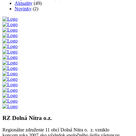
Aktuality
(49)
Novinky
(2)
RZ Dolná Nitra o.z.
Regionálne združenie 11 obcí Dolná Nitra o. z. vzniklo
koncom roka 2007 ako výsledok spoločného úsilia zástupcov